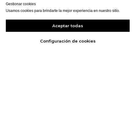
Gestionar cookies
Usamos cookies para brindarte la mejor experiencia en nuestro sitio.
Aceptar todas
Configuración de cookies
Contactenos
Déjenos sus datos y uno de nuestros asesores se
contactarán con usted a la brevedad para conocer su
caso y explicarle cómo podemos ayudarlo.