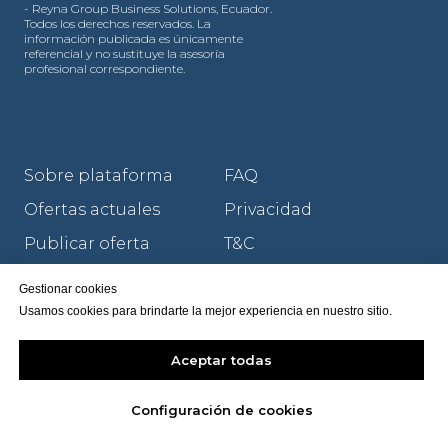
- Reyna Group Business Solutions, Ecuador.
Todos los derechos reservados. La
información publicada es únicamente
referencial y no sustituye la asesoría
profesional correspondiente.
Sobre plataforma
FAQ
Ofertas actuales
Privacidad
Publicar oferta
T&C
Servicios
Cookies
Gestionar cookies
Nuestro blog
Aviso Legal
Usamos cookies para brindarte la mejor experiencia en nuestro sitio.
Aceptar todas
Configuración de cookies